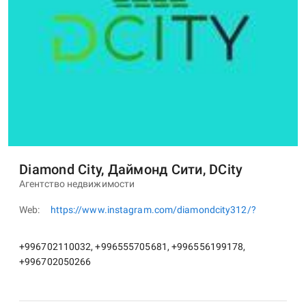
Diamond City, Даймонд Сити, DCity
Агентство недвижимости
Web
https://www.instagram.com/diamondcity312/?
+996702110032, +996555705681, +996556199178,
+996702050266