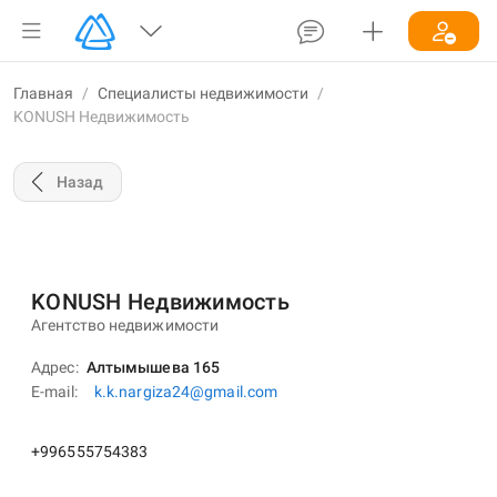
Главная
/
Специалисты недвижимости
/
KONUSH Недвижимость
Назад
KONUSH Недвижимость
Агентство недвижимости
Адрес
Алтымышева 165
E-mail
k.k.nargiza24@gmail.com
+996555754383