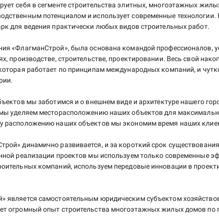
ует себя в сегменте строительства элитных, многоэтажных жилы
одственным потенциалом и использует современные технологии. 
рк для ведения практически любых видов строительных работ.
ия «ФлагманСтрой», была основана командой профессионалов, у
ях, производстве, строительстве, проектировании. Весь свой нак
которая работает по принципам международных компаний, и чутко
рии.
бъектов мы заботимся и о внешнем виде и архитектуре нашего гор
 мы уделяем месторасположению наших объектов для максимальн
у расположению наших объектов мы экономим время наших клие
рой» динамично развивается, и за короткий срок существования
енной реализации проектов мы используем только современные э
оительных компаний, используем передовые инновации в проекти
» является самостоятельным юридическим субъектом хозяйство
ет огромный опыт строительства многоэтажных жилых домов по 