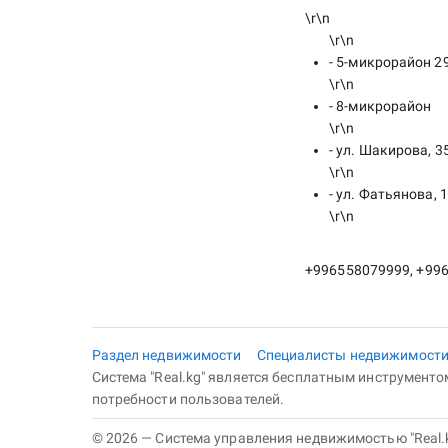
\r\n
\r\n
- 5-микрорайон 2
\r\n
- 8-микрорайон
\r\n
- ул. Шакирова, 3
\r\n
- ул. Фатьянова, 
\r\n
+996558079999, +99
Раздел недвижимости
Специалисты недвижимост
Система "Real.kg" является бесплатным инструмент
потребности пользователей.
© 2026 — Система управления недвижимостью "Real.