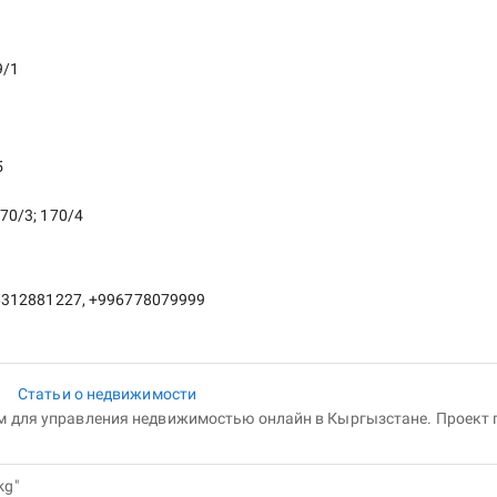
9/1
5
170/3; 170/4
6312881227, +996778079999
и
Статьи о недвижимости
ом для управления недвижимостью онлайн в Кыргызстане. Проект 
kg"