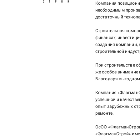
Компания позиционир
необходимым произв
достаточный технопа
Строительная компан
финансах, инвестици
создания компании, 
строительной индуст
При строительстве о
же особое внимание
Благодаря выгодном
Компания «ФлагманСт
успешной и качеств
опыт зарубежных стр
ремонте.
ОсОО «ФлагманСтрой
«ФлагманСтрой» име