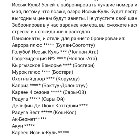
Иссык-Куль! Успейте забронировать лучшие номера 
мая, потому что позже, озеро Иссык-Куль будет пест
выгодным ценам будут заняты. Не упустите свой ша
Забронировав у нас заранее номера, вы сможете на
стресса и неожиданных расходов.
Пансионаты, и отели для раннего бронирования:
Аврора плюс ***** (Булан-Сооготту)
Голубой Иссык-Куль *** (Чолпон-Ата)
Госрезиденция №2 **** (Чолпон-Ата)
Кыргызское Взморье **** (Бостери)
Мурок плюс **** (Бостери)
Охотный двор **** (Корумду)
Каприз ***** (Бактуу-Долонотуу)
Карвен 4 сезона ***** (Сары-Ой)
Радуга ***** (Сары-Ой)
Дельфин Де Люкс Коттеджи ****
Радуга Вест ***** (Кош-Кол)
Ак-Бермет*****
Акун *****
Карвен Иссык-Куль *****