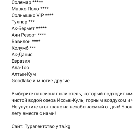
Солемар *****
Марко Поло ****
Солнышко VIP ****
Тулпар ***
Ак-Бермет *****
Аян-Резорт ****
Вавилон ****
Колумб ***
Ак-Данис
Евразия
Ала-Тоо
Алтын-Кум
Goodlake и многие другие.
Выберите пансионат или отель, который подходит им
чистой водой озера Иссык-Куль, горным воздухом 
Не упустите этот шанс на незабываемый отдых! Брони
лету вместе с нами!