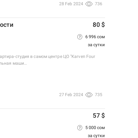
28 Feb 2024
736
гости
80 $
6 996 сом
за сутки
вартира-студия в самом центре ЦО "Karven Four
ральная маши…
27 Feb 2024
735
57 $
5 000 сом
за сутки