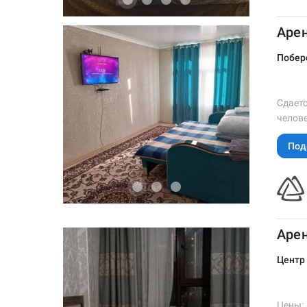
Арен
Побере
Сдаетс
челове
Под
Арен
Центр
Цены:.