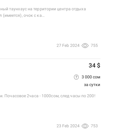
жный таунхаус на территории центра отдыха
 (имеется), очок с ка…
27 Feb 2024
755
34 $
3 000 сом
за сутки
ом. Почасовое 2часа - 1000сом, след часы по 200!
23 Feb 2024
753