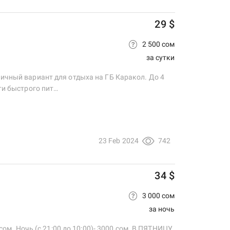
29 $
2 500 сом
за сутки
личный вариант для отдыха на ГБ Каракол. До 4
ети быстрого пит…
23 Feb 2024
742
34 $
3 000 сом
за ночь
 сом. Ночь (с 21:00 до 10:00)- 3000 сом. В ПЯТНИЦУ