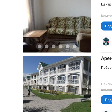
Центр
Комфор
Под
Арен
Побер
Пансио
цоколь
Под