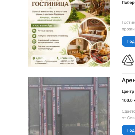
Побер
Гостин
прожи
Под
Арен
Центр
100.0 
Сдаетс
от Сов
Под