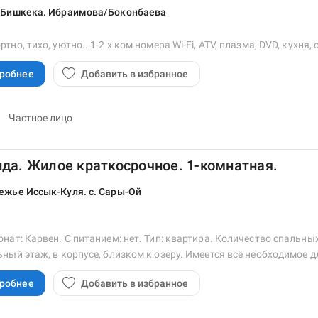
 Бишкека. Ибраимова/Боконбаева
тно, тихо, уютно.. 1-2 х ком номера Wi-Fi, ATV, плазма, DVD, кухня,
робнее
Добавить в избранное
Частное лицо
да. Жилое краткосрочное. 1-комнатная.
ежье Иссык-Куля. с. Сары-Ой
нат: Карвен. С питанием: нет. Тип: квартира. Количество спальных м
ный этаж, в корпусе, близком к озеру. Имеется всё необходимое 
робнее
Добавить в избранное