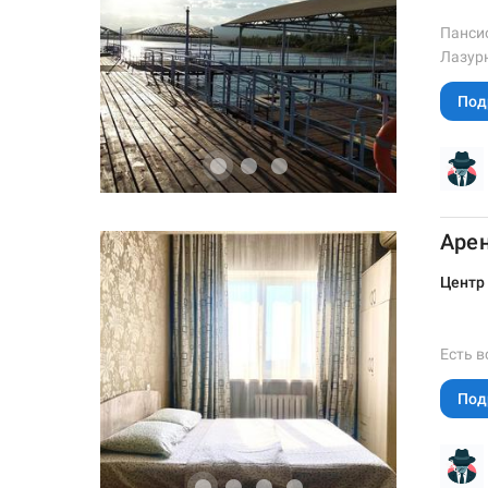
Пансио
Лазурн
Под
Арен
Центр
Есть в
Под