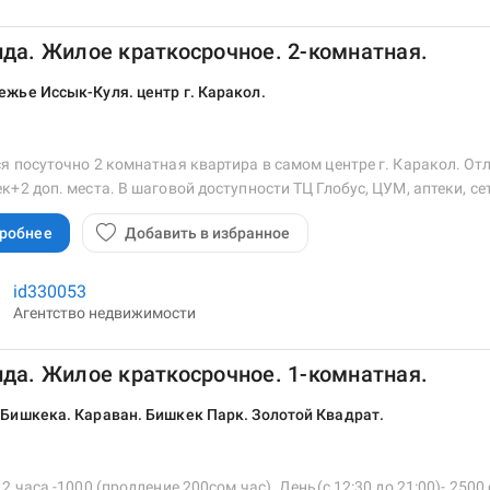
да. Жилое краткосрочное. 2-комнатная.
жье Иссык-Куля. центр г. Каракол.
я посуточно 2 комнатная квартира в самом центре г. Каракол. От
к+2 доп. места. В шаговой доступности ТЦ Глобус, ЦУМ, аптеки, с
робнее
Добавить в избранное
id330053
Агентство недвижимости
да. Жилое краткосрочное. 1-комнатная.
 Бишкека. Караван. Бишкек Парк. Золотой Квадрат.
 2 часа -1000 (продление 200сом час). День(с 12:30 до 21:00)- 2500