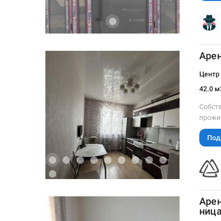
Арен
Центр 
42.0 м
Собств
прожив
Под
Арен
ница