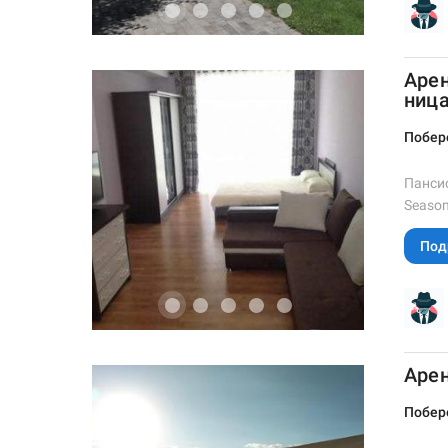
Арен
ница
Побер
Пансио
Season
Под
Арен
Побер