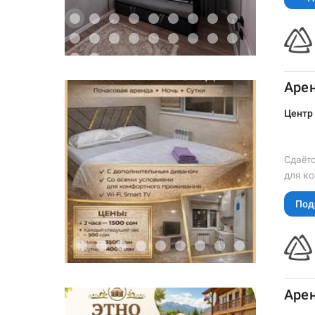
Арен
Центр
Сдаётс
для ко
Под
Арен