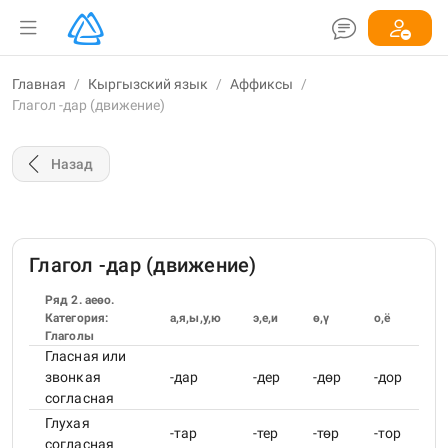
Главная
/
Кыргызский язык
/
Аффиксы
/
Глагол -дар (движение)
Назад
Глагол -дар (движение)
Ряд 2. аеөо.
Категория:
а,я,ы,у,ю
э,е,и
ө,ү
о,ё
Глаголы
Гласная или
звонкая
-дар
-дер
-дөр
-дор
согласная
Глухая
-тар
-тер
-төр
-тор
согласная