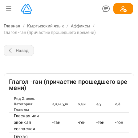
Главная
/
Кыргызский язык
/
Аффиксы
/
Глагол -ган (причастие прошедшего времени)
Назад
Глагол -ган (причастие прошедшего вре
мени)
Ряд 2. аеөо.
Категория:
а,я,ы,у,ю
э,е,и
ө,ү
о,ё
Глаголы
Гласная или
звонкая
-ган
-ген
-гөн
-гон
согласная
Глухая