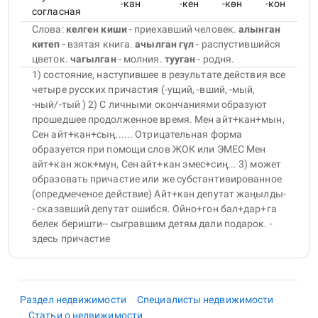
-кан
-кен
-көн
-кон
согласная
Слова:
келген киши
- приехавший человек
.
алынган
китеп
- взятая книга
.
ачылган гүл
- распустившийся
цветок
.
чагылган
- молния
.
тууган
- родня
.
1) состояние, наступившее в результате действия все
четыре русских причастия (-ущий, -вший, -мый,
-ный/-тый ) 2) С личными окончаниями образуют
прошедшее продолженное время. Мен айт+кан+мын,
Сен айт+кан+сың...... Отрицательная форма
образуется при помощи слов ЖОК или ЭМЕС Мен
айт+кан жок+мун, Сен айт+кан эмес+сиң... 3) может
образовать причастие или же субстантивированное
(опредмеченое действие) Айт+кан депутат жаңылды-
- сказавший депутат ошибся. Ойно+гон бал+дар+га
белек беришти-- сыгравшим детям дали подарок. -
здесь причастие
Раздел недвижимости
Специалисты недвижимости
Статьи о недвижимости