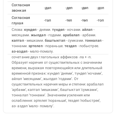
Согласная
-дап
-деп
-дөп
-доп
звонкая
Согласная
-тап
-теп
-төп
-топ
глухая
Слова:
күндөп
- днями
.
түндөп
- ночами
.
айлап
-
месяцами
.
жылдап
- годами
.
арабалап
- арбами
.
каптап
- мешками
.
баштыктап
- сумками
.
тонналап
-
тоннами
.
эртелеп
- пораньше
.
тездеп
- побыстрее
.
аз-аздап
- мало-помалу
.
сочетание двух глагольных аффиксов -ла + -п.
Образует наречия от существительных с значением
времени, выражая повторяющийся или длительный
временной признак: күндөп 'днями’, түндөп 'ночами’,
айлап 'месяцами’, жылдап 'годами’. От
существительных наречия меры и степени: арабалап
'арбами’, каптап 'мешками’, баштыктап 'сумками’,
тонналап 'тоннами’. Значением усиления или
ослаблення: эртелеп 'пораньше’, тездеп 'побыстрее’,
аз- аздап 'мало- помалу’.