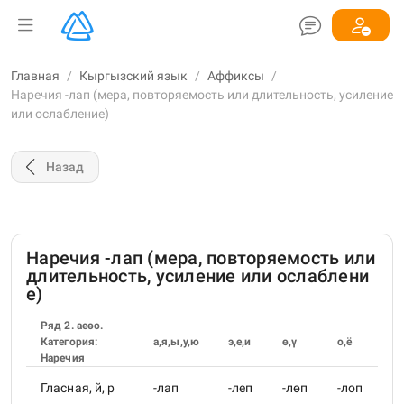
Главная
/
Кыргызский язык
/
Аффиксы
/
Наречия -лап (мера, повторяемость или длительность, усиление
или ослабление)
Назад
Наречия -лап (мера, повторяемость или
длительность, усиление или ослаблени
е)
Ряд 2. аеөо.
Категория:
а,я,ы,у,ю
э,е,и
ө,ү
о,ё
Наречия
Гласная, й, р
-лап
-леп
-лөп
-лоп