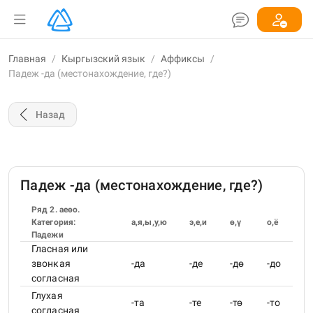
Главная
/
Кыргызский язык
/
Аффиксы
/
Падеж -да (местонахождение, где?)
Назад
Падеж -да (местонахождение, где?)
Ряд 2. аеөо.
Категория:
а,я,ы,у,ю
э,е,и
ө,ү
о,ё
Падежи
Гласная или
звонкая
-да
-де
-дө
-до
согласная
Глухая
-та
-те
-тө
-то
согласная