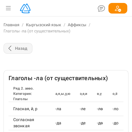
Главная
/
Кыргызский язык
/
Аффиксы
/
Глаголы -ла (от существительных)
Назад
Глаголы -ла (от существительных)
Ряд 2. аеөо.
Категория:
а,я,ы,у,ю
э,е,и
ө,ү
о,ё
Глаголы
Гласная, й, р
-ла
-ле
-лө
-ло
Согласная
-да
-де
-дө
-до
звонкая