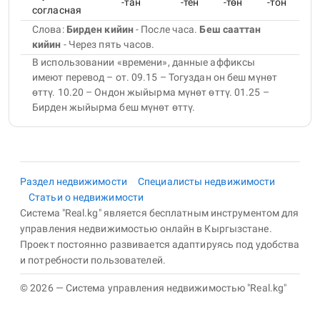
-тан
-тен
-төн
-тон
согласная
Слова:
Бирден кийин
- После часа
.
Беш сааттан
кийин
- Через пять часов
.
В использовании «времени», данные аффиксы
имеют перевод – от. 09.15 – Тогуздан он беш мүнөт
өттү. 10.20 – Ондон жыйырма мүнөт өттү. 01.25 –
Бирден жыйырма беш мүнөт өттү.
Раздел недвижимости
Специалисты недвижимости
Статьи о недвижимости
Система "Real.kg" является бесплатным инструментом для
управления недвижимостью онлайн в Кыргызстане.
Проект постоянно развивается адаптируясь под удобства
и потребности пользователей.
© 2026 — Система управления недвижимостью "Real.kg"