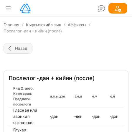
Главная
/
Кыргызский язык
/
Аффиксы
/
Послелог -дан + кийин (после)
Назад
Послелог -дан + кийин (после)
Ряд 2. аеөо.
Категория:
а,я,ы,у,ю
э,е,и
ө,ү
о,ё
Предлоги-
послелоги
Гласная или
звонкая
-дан
-ден
-дөн
-дон
согласная
Глухая