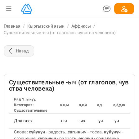
Главная
/
Кыргызский язык
/
Аффиксы
/
Существительные -ыч (от глаголов, чувства человека)
Назад
Существительные -ыч (от глаголов, чув
ства человека)
Ряд 1. ыиүу.
Категория:
а,я,ы
э,е,и
ө,ү
о,ё,у,ю
Существительные
Для всех
-ыч
-ич
-үч
-уч
Слова:
сүйүнүч
- радость
.
сагыныч
- тоска
.
күйүнүч
-
огорчение
.
кубаныч
- радость
.
өкүнүч
- сожаление
.