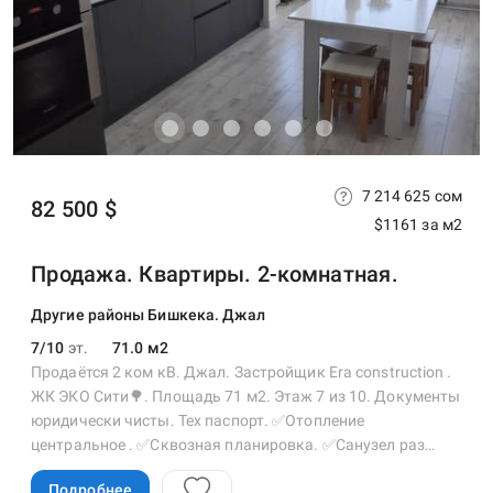
7 214 625 сом
82 500 $
$1161 за м2
Продажа. Квартиры. 2-комнатная.
Другие районы Бишкека. Джал
7/10
эт.
71.0 м2
Продаётся 2 ком кВ. Джал. Застройщик Era construction .
ЖК ЭКО Сити🌳. Площадь 71 м2. Этаж 7 из 10. Документы
юридически чисты. Тех паспорт. ✅Отопление
центральное . ✅Сквозная планировка. ✅Санузел раз…
Подробнее