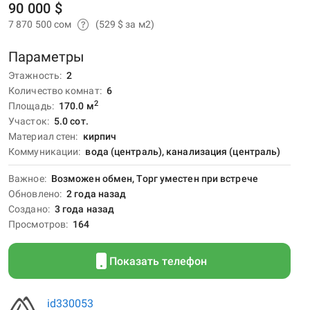
90 000 $
7 870 500 сом
(529 $ за м2)
Параметры
Этажность
2
Количество комнат
6
2
Площадь
170.0
м
Участок
5.0 сот.
Материал стен
кирпич
Коммуникации
вода (централь), канализация (централь)
Важное
Возможен обмен, Торг уместен при встрече
Обновлено
2 года назад
Создано
3 года назад
Просмотров
164
Показать телефон
id330053