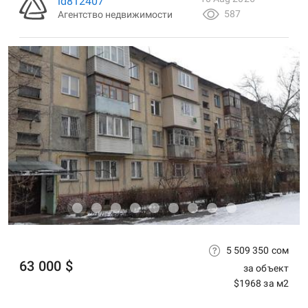
id812407
587
Агентство недвижимости
5 509 350 сом
63 000 $
за объект
$1968 за м2