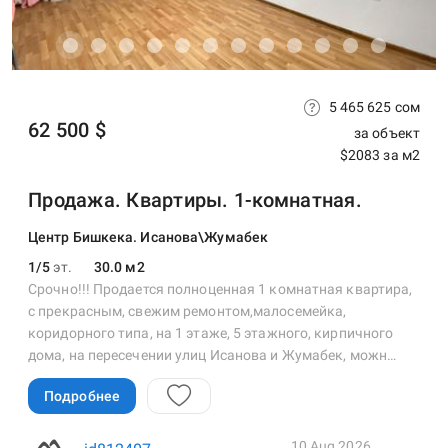
5 465 625 сом
62 500 $
за объект
$2083 за м2
Продажа. Квартиры. 1-комнатная.
Центр Бишкека. Исанова\Жумабек
1/5
эт.
30.0 м2
Срочно!!! Продается полноценная 1 комнатная квартира,
с прекрасным, свежим ремонтом,малосемейка,
коридорного типа, на 1 этаже, 5 этажного, кирпичного
дома, на пересечении улиц Исанова и Жумабек, можн…
Подробнее
10 Aug 2026