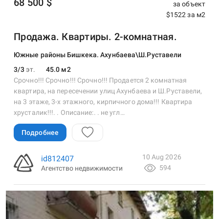
68 500 $
за объект
$1522 за м2
Продажа. Квартиры. 2-комнатная.
Южные районы Бишкека. Ахунбаева\Ш.Руставели
3/3
эт.
45.0 м2
Срочно!!! Срочно!!! Срочно!!! Продается 2 комнатная
квартира, на пересечении улиц Ахунбаева и Ш.Руставели,
на 3 этаже, 3-х этажного, кирпичного дома!!! Квартира
хрусталик!!!. . Описание:. . не угл…
Подробнее
10 Aug 2026
id812407
594
Агентство недвижимости