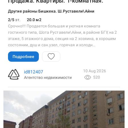
Продажа. Квартиры. 1-комнатная.
Другие районы Бишкека. Ш.Руставели\Айни
2/5
эт.
20.0 м2
Срочно!!! Продается большая и уютная комната
гостиного типа, Шота Руставели\Айни, в районе БГУ, на 2
этаже, 5 этажного дома, секция на 2 хозяина, в хорошем
состоянии, душ и сан.узел, горячая и холодн…
Подробнее
10 Aug 2026
id812407
520
Агентство недвижимости