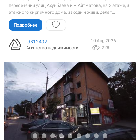
пересечении улиц Ахунбаева и Ч.Айтматова, на 3 этаже, 3
этажного кирпичного дома, заходи и живи, делат…
Подробнее
10 Aug 2026
id812407
228
Агентство недвижимости