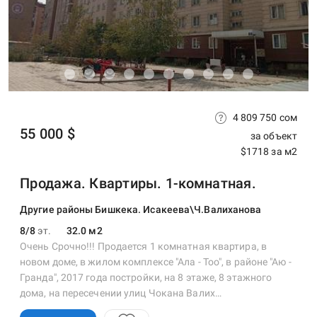
4 809 750 сом
55 000 $
за объект
$1718 за м2
Продажа. Квартиры. 1-комнатная.
Другие районы Бишкека. Исакеева\Ч.Валиханова
8/8
эт.
32.0 м2
Очень Срочно!!! Продается 1 комнатная квартира, в
новом доме, в жилом комплексе "Ала - Тоо", в районе "Аю -
Гранда", 2017 года постройки, на 8 этаже, 8 этажного
дома, на пересечении улиц Чокана Валих…