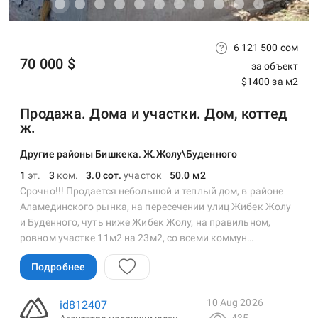
6 121 500 сом
70 000 $
за объект
$1400 за м2
Продажа. Дома и участки. Дом, коттед
ж.
Другие районы Бишкека. Ж.Жолу\Буденного
1
эт.
3
ком.
3.0 сот.
участок
50.0 м2
Срочно!!! Продается небольшой и теплый дом, в районе
Аламединского рынка, на пересечении улиц Жибек Жолу
и Буденного, чуть ниже Жибек Жолу, на правильном,
ровном участке 11м2 на 23м2, со всеми коммун…
Подробнее
10 Aug 2026
id812407
435