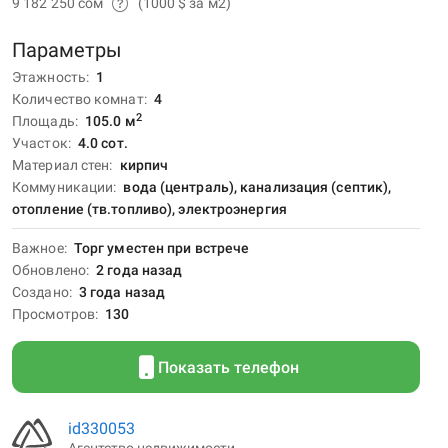
9 182 250 сом
(1000 $ за м2)
Параметры
Этажность
1
Количество комнат
4
2
Площадь
105.0
м
Участок
4.0 сот.
Материал стен
кирпич
Коммуникации
вода (централь), канализация (септик),
отопление (тв.топливо), электроэнергия
Важное
Торг уместен при встрече
Обновлено
2 года назад
Создано
3 года назад
Просмотров
130
Показать телефон
id330053
Агентство недвижимости