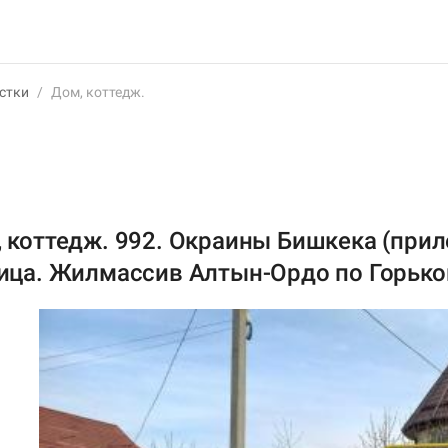
стки
/
Дом, коттедж.
, коттедж. 992. Окраины Бишкека (при
лица. Жилмассив Алтын-Ордо по Горьког